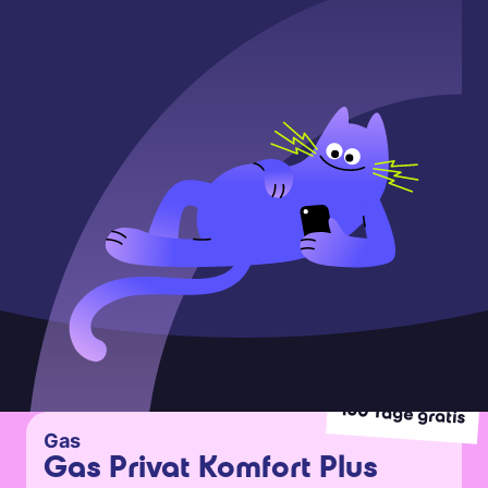
Neukund:innen
100
Tage gratis
Gas
Gas Privat Komfort Plus