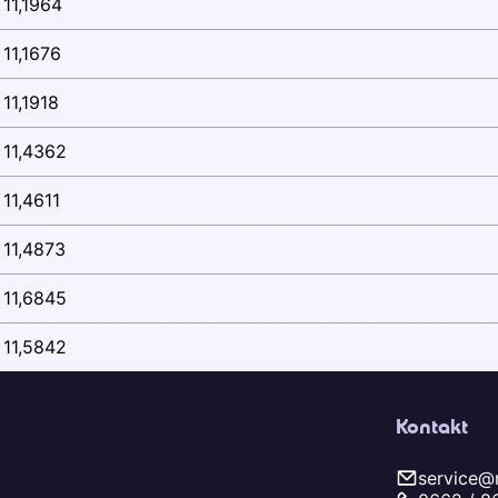
11,1964
11,1676
11,1918
11,4362
11,4611
11,4873
11,6845
11,5842
Kontakt
service@m